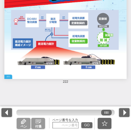
222
ページ番号を入力
GO
ペン
付箋