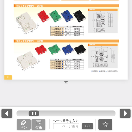
32
ページ番号を入力
GO
ペン
付箋