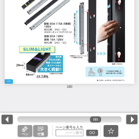
180
ページ番号を入力
GO
ペン
付箋