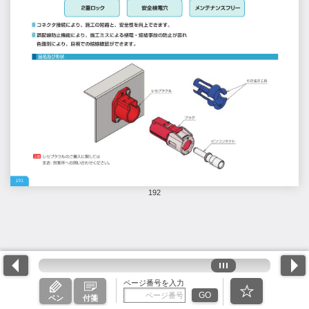
192
ページ番号を入力
GO
ペン
付箋